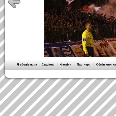
Я вболіваю за
|
Стадіони
|
Фанзіни
|
Партнери
|
Обмін кнопк