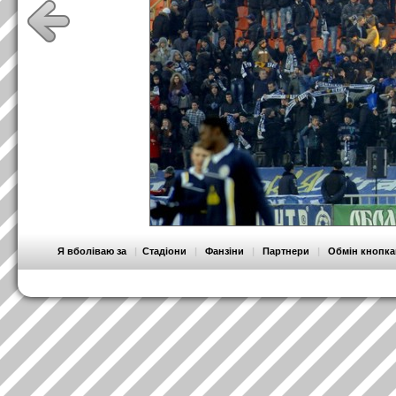
Я вболіваю за
|
Стадіони
|
Фанзіни
|
Партнери
|
Обмін кнопк