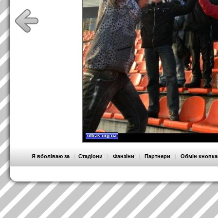
Я вболіваю за
|
Стадіони
|
Фанзіни
|
Партнери
|
Обмін кнопк