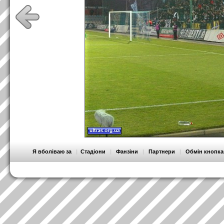
Я вболіваю за
|
Стадіони
|
Фанзіни
|
Партнери
|
Обмін кнопк