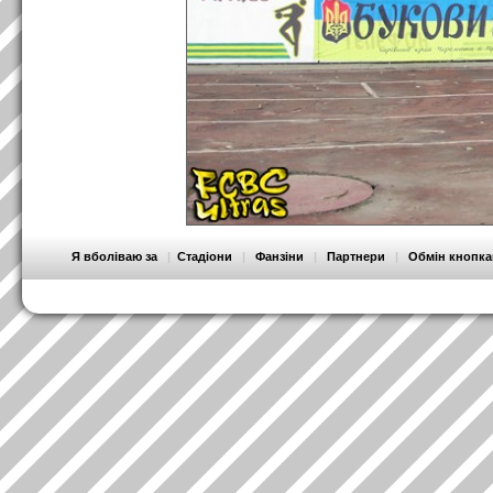
Я вболіваю за
|
Стадіони
|
Фанзіни
|
Партнери
|
Обмін кнопк