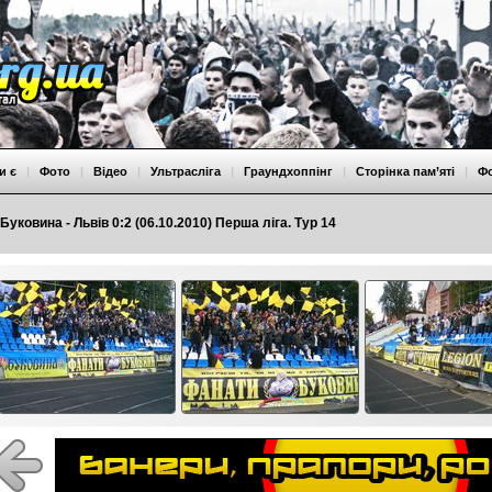
и є
|
Фото
|
Відео
|
Ультрасліга
|
Граундхоппінг
|
Сторінка пам’яті
|
Ф
Буковина - Львів 0:2 (06.10.2010) Перша ліга. Тур 14