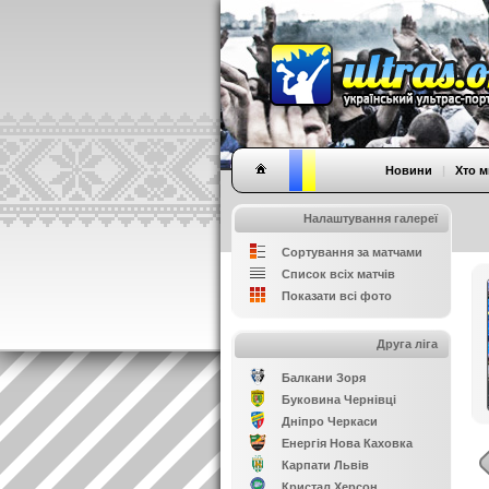
Новини
|
Хто м
Налаштування галереї
Сортування за матчами
Список всіх матчів
Показати всі фото
Друга ліга
Балкани Зоря
Буковина Чернівці
Дніпро Черкаси
Енергія Нова Каховка
Карпати Львів
Кристал Херсон