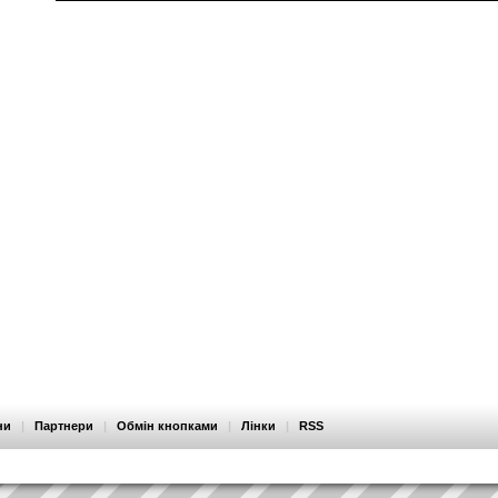
ни
|
Партнери
|
Обмін кнопками
|
Лінки
|
RSS