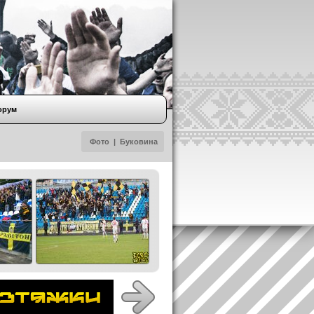
орум
Фото
|
Буковина