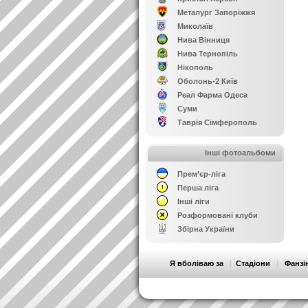
Металург Запоріжжя
Миколаїв
Нива Вінниця
Нива Тернопіль
Нікополь
Оболонь-2 Київ
Реал Фарма Одеса
Суми
Таврія Сімферополь
Інші фотоальбоми
Прем’єр-ліга
Перша ліга
Інші ліги
Розформовані клуби
Збірна України
Я вболіваю за
|
Стадіони
|
Фанзі