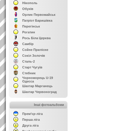
Нікополь
Обухів
Орлик Первомайськ
Патріот Баришівка
Перегінськ
Рогатин
Рось Біла Церква
Самбір
Сойне Прилісне
Сокіл Золочів
Сталь-2
Старт Чугуїв
Стебник
Чорноморець U-19
Одесса
Шахтар Марганець
Шахтар Червоноград
Інші фотоальбоми
Прем’єр-ліга
Перша ліга
Друга ліга