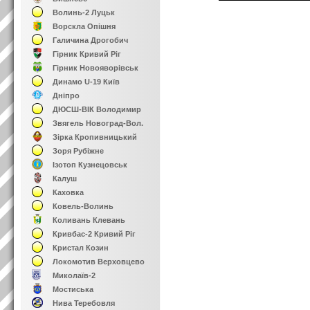
Волинь-2 Луцьк
Ворскла Опішня
Галичина Дрогобич
Гірник Кривий Ріг
Гірник Новояворівськ
Динамо U-19 Київ
Дніпро
ДЮСШ-ВІК Володимир
Звягель Новоград-Вол.
Зірка Кропивницький
Зоря Рубіжне
Ізотоп Кузнецовськ
Калуш
Каховка
Ковель-Волинь
Коливань Клевань
Кривбас-2 Кривий Ріг
Кристал Козин
Локомотив Верховцево
Миколаїв-2
Мостиська
Нива Теребовля