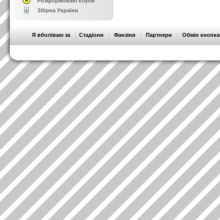
Розформовані клуби
Збірна України
Я вболіваю за
|
Стадіони
|
Фанзіни
|
Партнери
|
Обмін кнопк