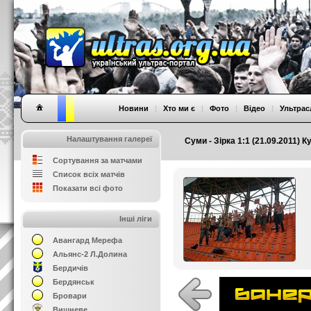
Новини
|
Хто ми є
|
Фото
|
Відео
|
Ультрас
Налаштування галереї
Суми - Зірка 1:1 (21.09.2011) К
Сортування за матчами
Список всіх матчів
Показати всі фото
Інші ліги
Авангард Мерефа
Альянс-2 Л.Долина
Бердичів
Бердянськ
Бровари
Вишневе