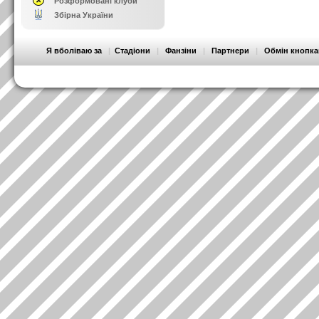
Розформовані клуби
Збірна України
Я вболіваю за
|
Стадіони
|
Фанзіни
|
Партнери
|
Обмін кнопк