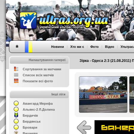
Новини
|
Хто ми є
|
Фото
|
Відео
|
Ультрас
Налаштування галереї
Зірка - Одеса 2:3 (21.08.2011) 
Сортування за матчами
Список всіх матчів
Показати всі фото
Інші ліги
Авангард Мерефа
Альянс-2 Л.Долина
Бердичів
Бердянськ
Бровари
Вишневе