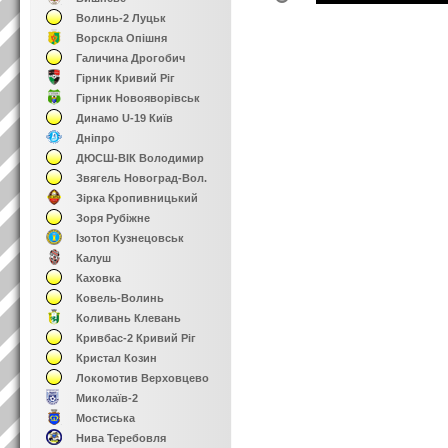
Волинь-2 Луцьк
Ворскла Опішня
Галичина Дрогобич
Гірник Кривий Ріг
Гірник Новояворівськ
Динамо U-19 Київ
Дніпро
ДЮСШ-ВІК Володимир
Звягель Новоград-Вол.
Зірка Кропивницький
Зоря Рубіжне
Ізотоп Кузнецовськ
Калуш
Каховка
Ковель-Волинь
Коливань Клевань
Кривбас-2 Кривий Ріг
Кристал Козин
Локомотив Верховцево
Миколаїв-2
Мостиська
Нива Теребовля