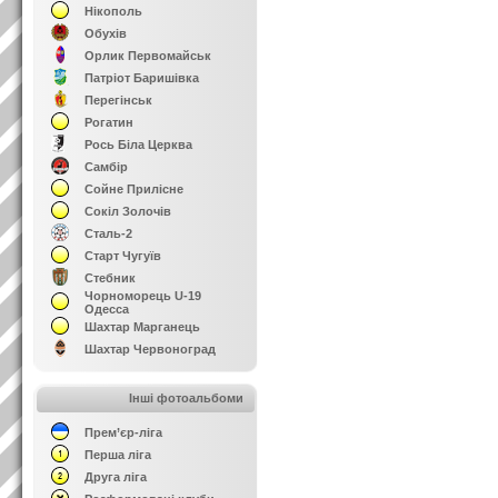
Нікополь
Обухів
Орлик Первомайськ
Патріот Баришівка
Перегінськ
Рогатин
Рось Біла Церква
Самбір
Сойне Прилісне
Сокіл Золочів
Сталь-2
Старт Чугуїв
Стебник
Чорноморець U-19
Одесса
Шахтар Марганець
Шахтар Червоноград
Інші фотоальбоми
Прем’єр-ліга
Перша ліга
Друга ліга