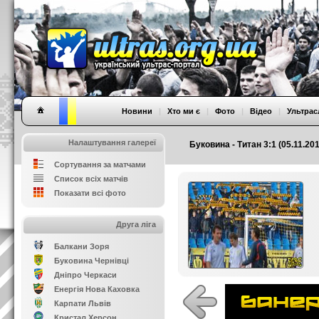
Новини
|
Хто ми є
|
Фото
|
Відео
|
Ультрас
Налаштування галереї
Буковина - Титан 3:1 (05.11.20
Сортування за матчами
Список всіх матчів
Показати всі фото
Друга ліга
Балкани Зоря
Буковина Чернівці
Дніпро Черкаси
Енергія Нова Каховка
Карпати Львів
Кристал Херсон