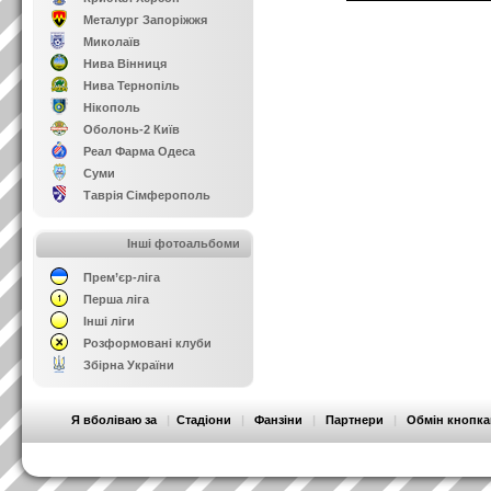
Металург Запоріжжя
Миколаїв
Нива Вінниця
Нива Тернопіль
Нікополь
Оболонь-2 Київ
Реал Фарма Одеса
Суми
Таврія Сімферополь
Інші фотоальбоми
Прем’єр-ліга
Перша ліга
Інші ліги
Розформовані клуби
Збірна України
Я вболіваю за
|
Стадіони
|
Фанзіни
|
Партнери
|
Обмін кнопк