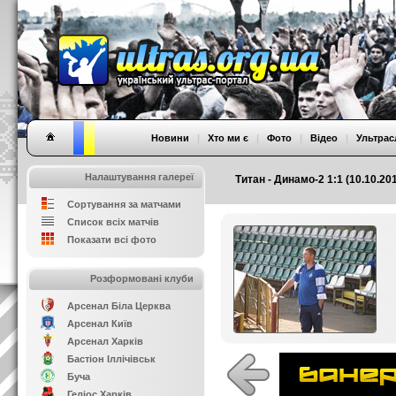
Новини
|
Хто ми є
|
Фото
|
Відео
|
Ультрас
Налаштування галереї
Титан - Динамо-2 1:1 (10.10.20
Сортування за матчами
Список всіх матчів
Показати всі фото
Розформовані клуби
Арсенал Біла Церква
Арсенал Київ
Арсенал Харків
Бастіон Іллічівськ
Буча
Геліос Харків