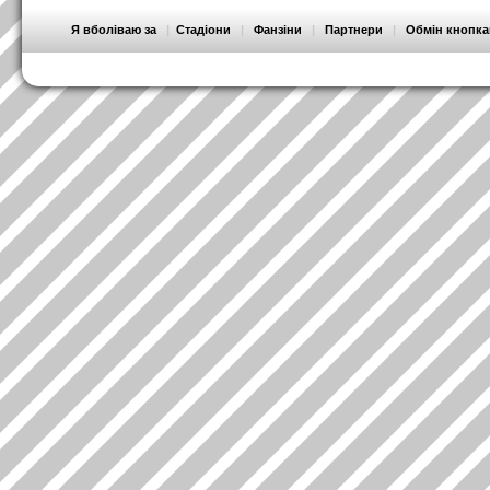
Я вболіваю за
|
Стадіони
|
Фанзіни
|
Партнери
|
Обмін кнопк