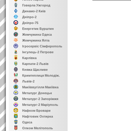
Говерла Ужгород
Динамо-2 Київ
Дніпро-2
Дніпро-75
Енергетик Бурштин
Жемчужина Одеса
Жемчужина Ялта
Ігросервіс Сімферополь
Інгулець-2 Петрове
Карлівка
Карпати-2 Львів
Княжа Щасливе
Кримтеплиця Молодіж.
Львів-2
Макіїввугілля Макіївка
Металург Донецьк
Металург-2 Запоріжжя
Металург-2 Маріуполь
Нафком Бровари
Нафтовик Охтирка
Одеса
Олком Мелітополь