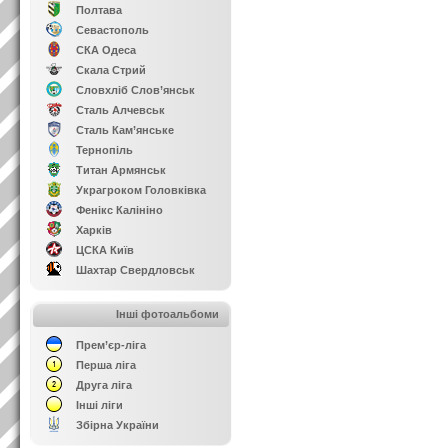
Полтава
Севастополь
СКА Одеса
Скала Стрий
Словхліб Слов’янськ
Сталь Алчевськ
Сталь Кам’янське
Тернопіль
Титан Армянськ
Украгроком Головківка
Фенікс Калініно
Харків
ЦСКА Київ
Шахтар Свердловськ
Інші фотоальбоми
Прем’єр-ліга
Перша ліга
Друга ліга
Інші ліги
Збірна України