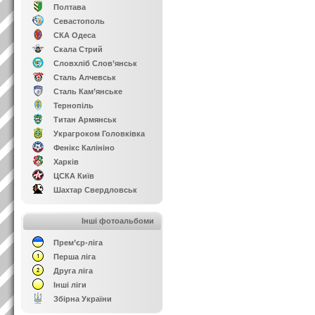
Полтава
Севастополь
СКА Одеса
Скала Стрий
Словхліб Слов’янськ
Сталь Алчевськ
Сталь Кам’янське
Тернопіль
Титан Армянськ
Украгроком Головківка
Фенікс Калініно
Харків
ЦСКА Київ
Шахтар Свердловськ
Інші фотоальбоми
Прем’єр-ліга
Перша ліга
Друга ліга
Інші ліги
Збірна України