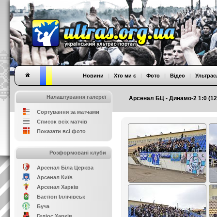
Новини
|
Хто ми є
|
Фото
|
Відео
|
Ультрас
Налаштування галереї
Арсенал БЦ - Динамо-2 1:0 (12.
Сортування за матчами
Список всіх матчів
Показати всі фото
Розформовані клуби
Арсенал Біла Церква
Арсенал Київ
Арсенал Харків
Бастіон Іллічівськ
Буча
Геліос Харків