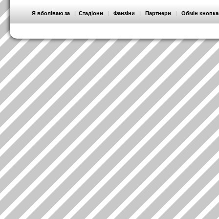
Я вболіваю за
|
Стадіони
|
Фанзіни
|
Партнери
|
Обмін кнопк