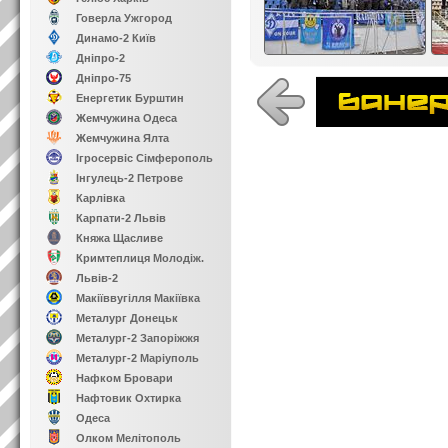
Говерла Ужгород
Динамо-2 Київ
Дніпро-2
Дніпро-75
Енергетик Бурштин
Жемчужина Одеса
Жемчужина Ялта
Ігросервіс Сімферополь
Інгулець-2 Петрове
Карлівка
Карпати-2 Львів
Княжа Щасливе
Кримтеплиця Молодіж.
Львів-2
Макіїввугілля Макіївка
Металург Донецьк
Металург-2 Запоріжжя
Металург-2 Маріуполь
Нафком Бровари
Нафтовик Охтирка
Одеса
Олком Мелітополь