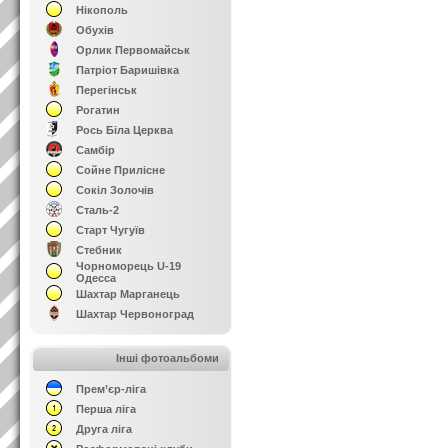
Нікополь
Обухів
Орлик Первомайськ
Патріот Баришівка
Перегінськ
Рогатин
Рось Біла Церква
Самбір
Сойне Прилісне
Сокіл Золочів
Сталь-2
Старт Чугуїв
Стебник
Чорноморець U-19
Одесса
Шахтар Марганець
Шахтар Червоноград
Інші фотоальбоми
Прем’єр-ліга
Перша ліга
Друга ліга