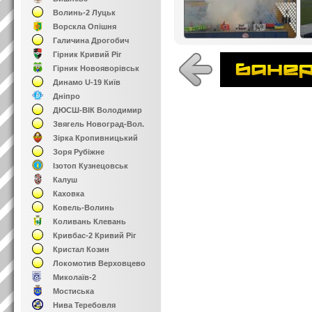
Волинь-2 Луцьк
Ворскла Опішня
Галичина Дрогобич
Гірник Кривий Ріг
Гірник Новояворівськ
Динамо U-19 Київ
Дніпро
ДЮСШ-ВІК Володимир
Звягель Новоград-Вол.
Зірка Кропивницький
Зоря Рубіжне
Ізотоп Кузнецовськ
Калуш
Каховка
Ковель-Волинь
Коливань Клевань
Кривбас-2 Кривий Ріг
Кристал Козин
Локомотив Верховцево
Миколаїв-2
Мостиська
Нива Теребовля