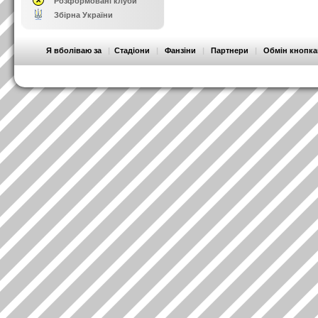
Розформовані клуби
Збірна України
Я вболіваю за
|
Стадіони
|
Фанзіни
|
Партнери
|
Обмін кнопк