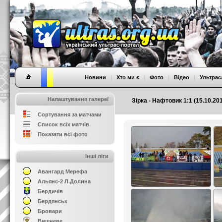
Новини
|
Хто ми є
|
Фото
|
Відео
|
Ультрас
Налаштування галереї
Зірка - Нафтовик 1:1 (15.10.20
Сортування за матчами
Список всіх матчів
Показати всі фото
Інші ліги
Авангард Мерефа
Альянс-2 Л.Долина
Бердичів
Бердянськ
Бровари
Вишневе