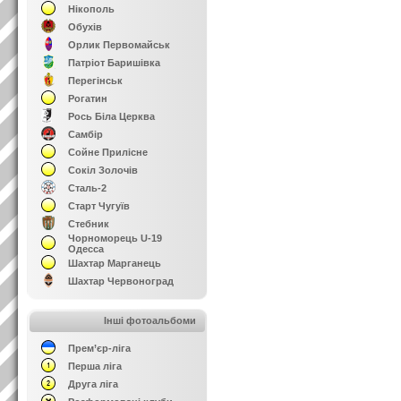
Нікополь
Обухів
Орлик Первомайськ
Патріот Баришівка
Перегінськ
Рогатин
Рось Біла Церква
Самбір
Сойне Прилісне
Сокіл Золочів
Сталь-2
Старт Чугуїв
Стебник
Чорноморець U-19
Одесса
Шахтар Марганець
Шахтар Червоноград
Інші фотоальбоми
Прем’єр-ліга
Перша ліга
Друга ліга