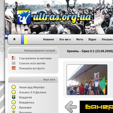
Новини
|
Хто ми є
|
Фото
|
Відео
|
Ультрас
Налаштування галереї
Кремінь - Зірка 0:1 (15.08.2008)
Сортування за матчами
Список всіх матчів
Показати всі фото
Інші ліги
Авангард Мерефа
Альянс-2 Л.Долина
Бердичів
Бердянськ
Бровари
Вишневе