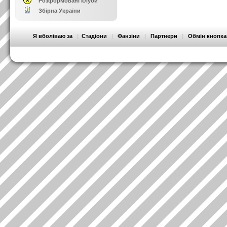
Розформовані клуби
Збірна України
Я вболіваю за
|
Стадіони
|
Фанзіни
|
Партнери
|
Обмін кнопк