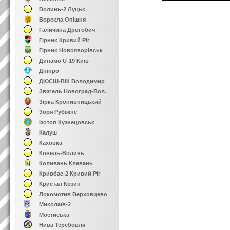
Волинь-2 Луцьк
Ворскла Опішня
Галичина Дрогобич
Гірник Кривий Ріг
Гірник Новояворівськ
Динамо U-19 Київ
Дніпро
ДЮСШ-ВІК Володимир
Звягель Новоград-Вол.
Зірка Кропивницький
Зоря Рубіжне
Ізотоп Кузнецовськ
Калуш
Каховка
Ковель-Волинь
Коливань Клевань
Кривбас-2 Кривий Ріг
Кристал Козин
Локомотив Верховцево
Миколаїв-2
Мостиська
Нива Теребовля