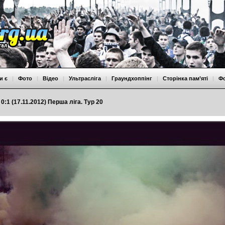
и є
|
Фото
|
Відео
|
Ультрасліга
|
Граундхоппінг
|
Сторінка пам’яті
|
Ф
0:1 (17.11.2012) Перша ліга. Тур 20