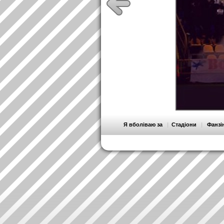
Я вболіваю за
|
Стадіони
|
Фанзі