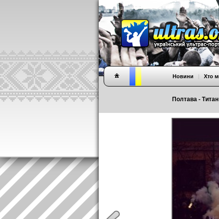
Новини
|
Хто м
Полтава - Титан 