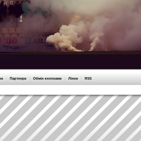
ни
|
Партнери
|
Обмін кнопками
|
Лінки
|
RSS