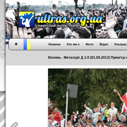
Новини
|
Хто ми є
|
Фото
|
Відео
|
Ультрас
Волинь - Металург Д 1:0 (01.09.2013) Прем’єр-л