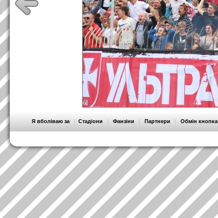
Я вболіваю за
|
Стадіони
|
Фанзіни
|
Партнери
|
Обмін кнопк