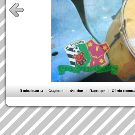
Я вболіваю за
|
Стадіони
|
Фанзіни
|
Партнери
|
Обмін кнопк