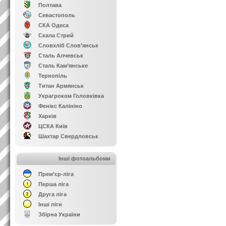
Полтава
Севастополь
СКА Одеса
Скала Стрий
Словхліб Слов’янськ
Сталь Алчевськ
Сталь Кам’янське
Тернопіль
Титан Армянськ
Украгроком Головківка
Фенікс Калініно
Харків
ЦСКА Київ
Шахтар Свердловськ
Інші фотоальбоми
Прем’єр-ліга
Перша ліга
Друга ліга
Інші ліги
Збірна України