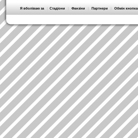
Я вболіваю за
|
Стадіони
|
Фанзіни
|
Партнери
|
Обмін кнопк