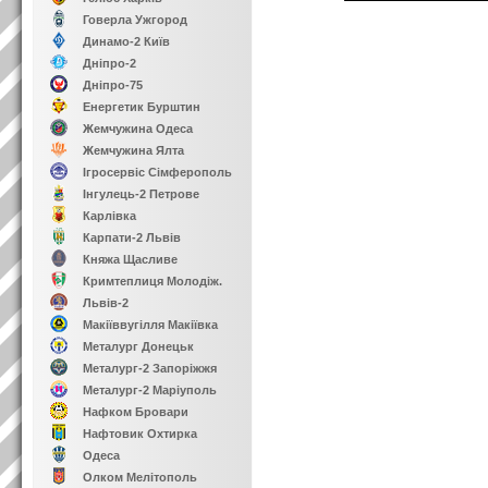
Говерла Ужгород
Динамо-2 Київ
Дніпро-2
Дніпро-75
Енергетик Бурштин
Жемчужина Одеса
Жемчужина Ялта
Ігросервіс Сімферополь
Інгулець-2 Петрове
Карлівка
Карпати-2 Львів
Княжа Щасливе
Кримтеплиця Молодіж.
Львів-2
Макіїввугілля Макіївка
Металург Донецьк
Металург-2 Запоріжжя
Металург-2 Маріуполь
Нафком Бровари
Нафтовик Охтирка
Одеса
Олком Мелітополь