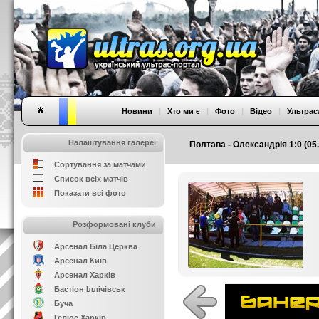
Новини
|
Хто ми є
|
Фото
|
Відео
|
Ультрас
Налаштування галереї
Полтава - Олександрія 1:0 (05.
Сортування за матчами
Список всіх матчів
Показати всі фото
Розформовані клуби
Арсенал Біла Церква
Арсенал Київ
Арсенал Харків
Бастіон Іллічівськ
Буча
Геліос Харків