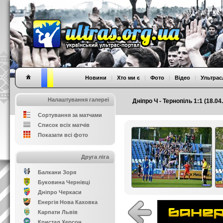
Новини
|
Хто ми є
|
Фото
|
Відео
|
Ультрас
Налаштування галереї
Дніпро Ч - Тернопіль 1:1 (18.04
Сортування за матчами
Список всіх матчів
Показати всі фото
Друга ліга
Балкани Зоря
Буковина Чернівці
Дніпро Черкаси
Енергія Нова Каховка
Карпати Львів
Кристал Херсон