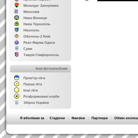
Металург Запоріжжя
Миколаїв
Нива Вінниця
Нива Тернопіль
Нікополь
Оболонь-2 Київ
Реал Фарма Одеса
Суми
Таврія Сімферополь
Інші фотоальбоми
Прем’єр-ліга
Перша ліга
Інші ліги
Розформовані клуби
Збірна України
Я вболіваю за
|
Стадіони
|
Фанзіни
|
Партнери
|
Обмін кнопк