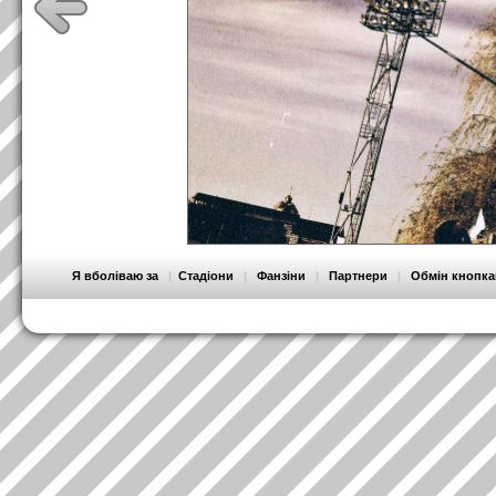
Я вболіваю за
|
Стадіони
|
Фанзіни
|
Партнери
|
Обмін кнопк