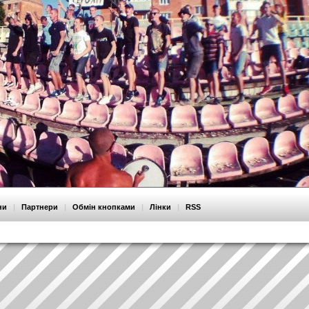
ни
|
Партнери
|
Обмін кнопками
|
Лінки
|
RSS