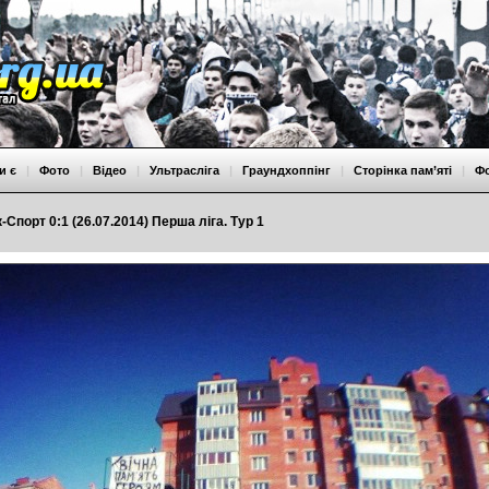
и є
|
Фото
|
Відео
|
Ультрасліга
|
Граундхоппінг
|
Сторінка пам’яті
|
Ф
-Спорт 0:1 (26.07.2014) Перша ліга. Тур 1