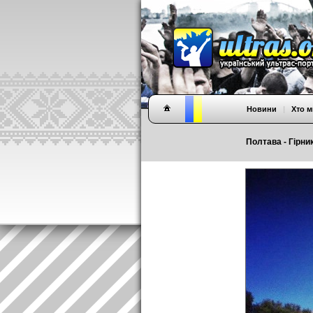
Новини
|
Хто м
Полтава - Гірник