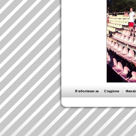
Я вболіваю за
|
Стадіони
|
Фанзі