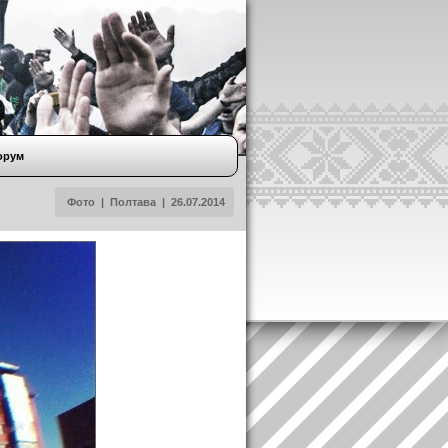
орум
Фото
|
Полтава
|
26.07.2014