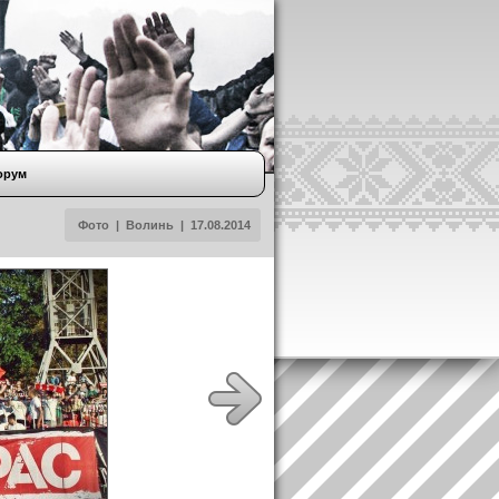
орум
Фото
|
Волинь
|
17.08.2014