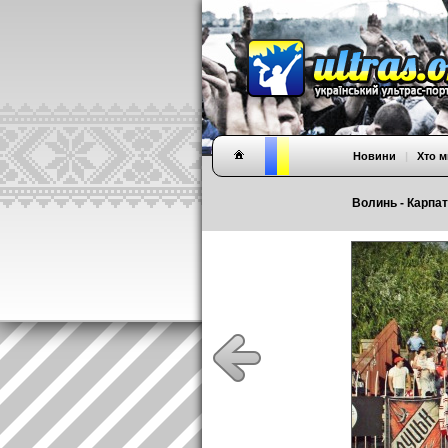
Новини
|
Хто м
Волинь - Карпати