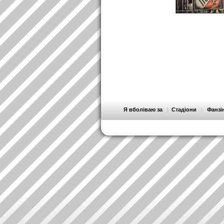
Я вболіваю за
|
Стадіони
|
Фанзі