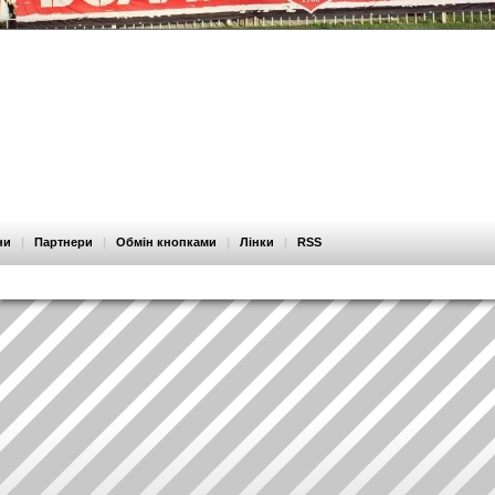
ни
|
Партнери
|
Обмін кнопками
|
Лінки
|
RSS