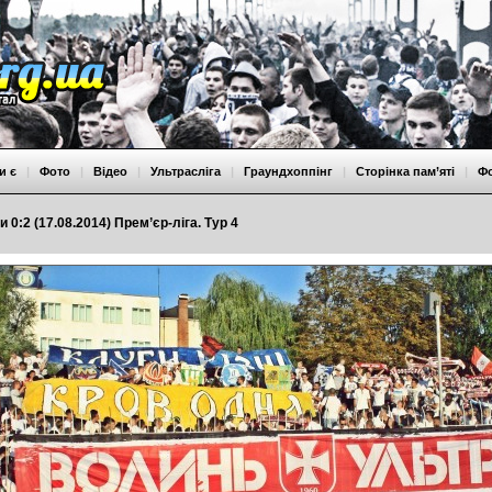
и є
|
Фото
|
Відео
|
Ультрасліга
|
Граундхоппінг
|
Сторінка пам’яті
|
Ф
 0:2 (17.08.2014) Прем’єр-ліга. Тур 4