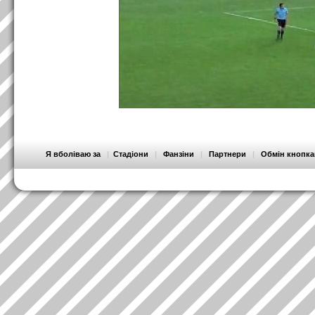
Я вболіваю за
|
Стадіони
|
Фанзіни
|
Партнери
|
Обмін кнопк