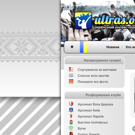
Новини
|
Хто м
Налаштування галереї
Сортування за матчами
Список всіх матчів
Показати всі фото
Розформовані клуби
Арсенал Біла Церква
Арсенал Київ
Арсенал Харків
Бастіон Іллічівськ
Буча
Геліос Харків