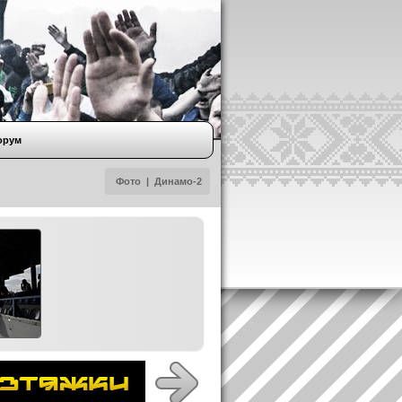
орум
Фото
|
Динамо-2