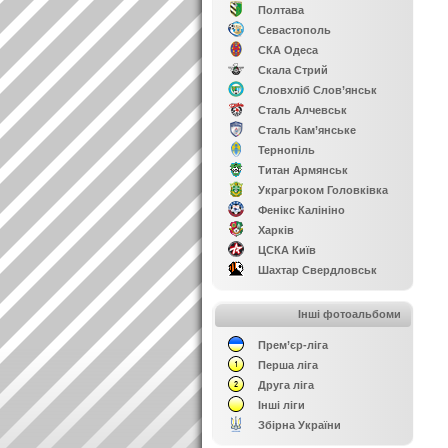
Полтава
Севастополь
СКА Одеса
Скала Стрий
Словхліб Слов’янськ
Сталь Алчевськ
Сталь Кам’янське
Тернопіль
Титан Армянськ
Украгроком Головківка
Фенікс Калініно
Харків
ЦСКА Київ
Шахтар Свердловськ
Інші фотоальбоми
Прем’єр-ліга
Перша ліга
Друга ліга
Інші ліги
Збірна України