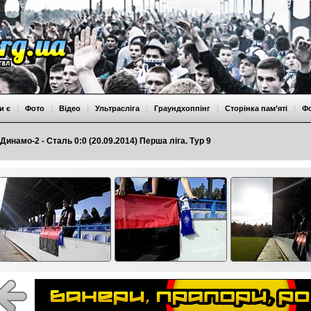
и є
|
Фото
|
Відео
|
Ультрасліга
|
Граундхоппінг
|
Сторінка пам’яті
|
Ф
Динамо-2 - Сталь 0:0 (20.09.2014) Перша ліга. Тур 9