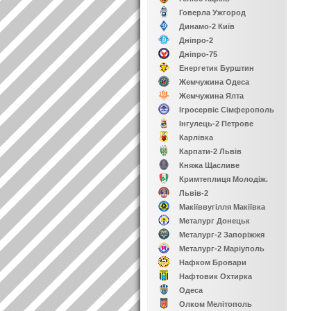
Говерла Ужгород
Динамо-2 Київ
Дніпро-2
Дніпро-75
Енергетик Бурштин
Жемчужина Одеса
Жемчужина Ялта
Ігросервіс Сімферополь
Інгулець-2 Петрове
Карлівка
Карпати-2 Львів
Княжа Щасливе
Кримтеплиця Молодіж.
Львів-2
Макіїввугілля Макіївка
Металург Донецьк
Металург-2 Запоріжжя
Металург-2 Маріуполь
Нафком Бровари
Нафтовик Охтирка
Одеса
Олком Мелітополь