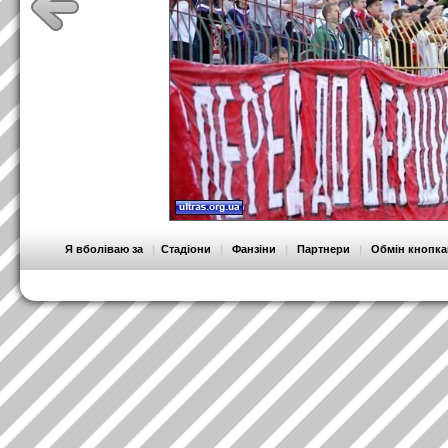
Я вболіваю за
|
Стадіони
|
Фанзіни
|
Партнери
|
Обмін кнопк