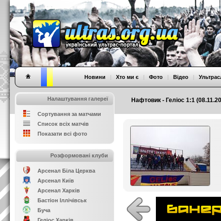
Новини
|
Хто ми є
|
Фото
|
Відео
|
Ультрас
Налаштування галереї
Нафтовик - Геліос 1:1 (08.11.2
Сортування за матчами
Список всіх матчів
Показати всі фото
Розформовані клуби
Арсенал Біла Церква
Арсенал Київ
Арсенал Харків
Бастіон Іллічівськ
Буча
Геліос Харків