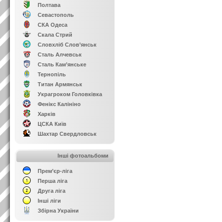
Полтава
Севастополь
СКА Одеса
Скала Стрий
Словхліб Слов’янськ
Сталь Алчевськ
Сталь Кам’янське
Тернопіль
Титан Армянськ
Украгроком Головківка
Фенікс Калініно
Харків
ЦСКА Київ
Шахтар Свердловськ
Інші фотоальбоми
Прем’єр-ліга
Перша ліга
Друга ліга
Інші ліги
Збірна України