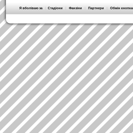
Я вболіваю за
|
Стадіони
|
Фанзіни
|
Партнери
|
Обмін кнопк