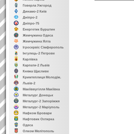
Говерла Ужгород
Динамо-2 Київ
Дніпро-2
Дніпро-75
Енергетик Бурштин
Жемчужина Одеса
Жемчужина Ялта
Ігросервіс Сімферополь
Інгулець-2 Петрове
Карлівка
Карпати-2 Львів
Княжа Щасливе
Кримтеплиця Молодіж.
Львів-2
Макіїввугілля Макіївка
Металург Донецьк
Металург-2 Запоріжжя
Металург-2 Маріуполь
Нафком Бровари
Нафтовик Охтирка
Одеса
Олком Мелітополь