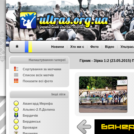
Новини
|
Хто ми є
|
Фото
|
Відео
|
Ультрас
Налаштування галереї
Гірник - Зірка 1:2 (23.05.2015)
Сортування за матчами
Список всіх матчів
Показати всі фото
Інші ліги
Авангард Мерефа
Альянс-2 Л.Долина
Бердичів
Бердянськ
Бровари
Вишневе