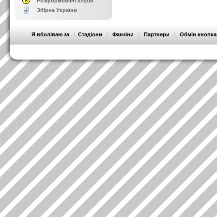
Розформовані клуби
Збірна України
Я вболіваю за
|
Стадіони
|
Фанзіни
|
Партнери
|
Обмін кнопк