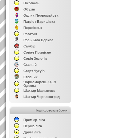
Нікополь
Обухів
Орлик Первомайськ
Патріот Баришівка
Перегінськ
Рогатин
Рось Біла Церква
Самбір
Сойне Прилісне
Сокіл Золочів
Сталь-2
Старт Чугуїв
Стебник
Чорноморець U-19
Одесса
Шахтар Марганець
Шахтар Червоноград
Інші фотоальбоми
Прем’єр-ліга
Перша ліга
Друга ліга