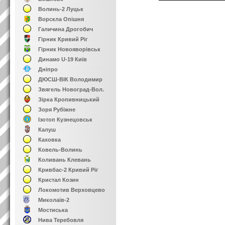
Волинь-2 Луцьк
Ворскла Опішня
Галичина Дрогобич
Гірник Кривий Ріг
Гірник Новояворівськ
Динамо U-19 Київ
Дніпро
ДЮСШ-ВІК Володимир
Звягель Новоград-Вол.
Зірка Кропивницький
Зоря Рубіжне
Ізотоп Кузнецовськ
Калуш
Каховка
Ковель-Волинь
Коливань Клевань
Кривбас-2 Кривий Ріг
Кристал Козин
Локомотив Верховцево
Миколаїв-2
Мостиська
Нива Теребовля