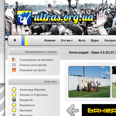
Новини
|
Хто ми є
|
Фото
|
Відео
|
Ультрас
Налаштування галереї
Олександрія - Зірка 3:0 (01.07
Сортування за матчами
Список всіх матчів
Показати всі фото
Інші ліги
Авангард Мерефа
Альянс-2 Л.Долина
Бердичів
Бердянськ
Бровари
Вишневе