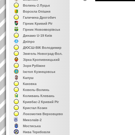
Волинь-2 Луцьк
Ворскла Опішня
Галичина Дрогобич
Гірник Кривий Ріг
Гірник Новояворівськ
Динамо U-19 Київ
Дніпро
ДЮСШ-ВІК Володимир
Звягель Новоград-Вол.
Зірка Кропивницький
Зоря Рубіжне
Ізотоп Кузнецовськ
Калуш
Каховка
Ковель-Волинь
Коливань Клевань
Кривбас-2 Кривий Ріг
Кристал Козин
Локомотив Верховцево
Миколаїв-2
Мостиська
Нива Теребовля