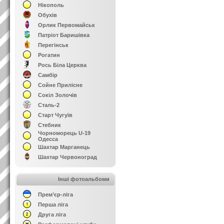
Нікополь
Обухів
Орлик Первомайськ
Патріот Баришівка
Перегінськ
Рогатин
Рось Біла Церква
Самбір
Сойне Прилісне
Сокіл Золочів
Сталь-2
Старт Чугуїв
Стебник
Чорноморець U-19
Одесса
Шахтар Марганець
Шахтар Червоноград
Інші фотоальбоми
Прем’єр-ліга
Перша ліга
Друга ліга