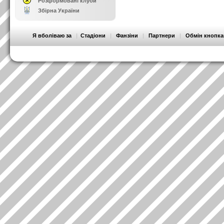
Розформовані клуби
Збірна України
Я вболіваю за
|
Стадіони
|
Фанзіни
|
Партнери
|
Обмін кнопк