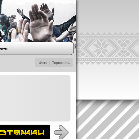
орум
Фото
|
Тернопіль