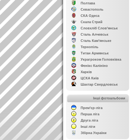
Полтава
Севастополь
СКА Одеса
Скала Стрий
Словхліб Слов’янськ
Сталь Алчевськ
Сталь Кам’янське
Тернопіль
Титан Армянськ
Украгроком Головківка
Фенікс Калініно
Харків
ЦСКА Київ
Шахтар Свердловськ
Інші фотоальбоми
Прем’єр-ліга
Перша ліга
Друга ліга
Інші ліги
Збірна України