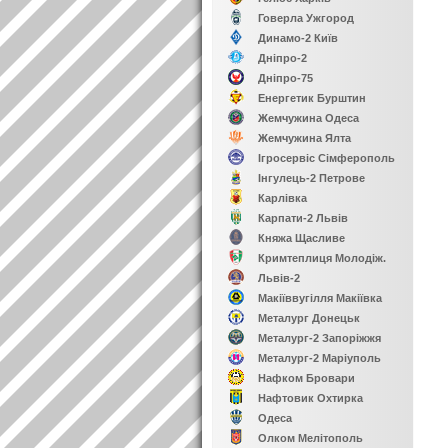
Говерла Ужгород
Динамо-2 Київ
Дніпро-2
Дніпро-75
Енергетик Бурштин
Жемчужина Одеса
Жемчужина Ялта
Ігросервіс Сімферополь
Інгулець-2 Петрове
Карлівка
Карпати-2 Львів
Княжа Щасливе
Кримтеплиця Молодіж.
Львів-2
Макіїввугілля Макіївка
Металург Донецьк
Металург-2 Запоріжжя
Металург-2 Маріуполь
Нафком Бровари
Нафтовик Охтирка
Одеса
Олком Мелітополь