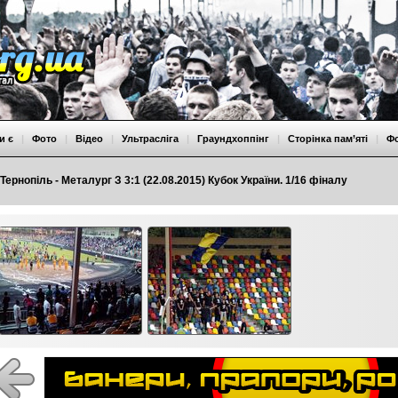
и є
|
Фото
|
Відео
|
Ультрасліга
|
Граундхоппінг
|
Сторінка пам’яті
|
Ф
Тернопіль - Металург З 3:1 (22.08.2015) Кубок України. 1/16 фіналу