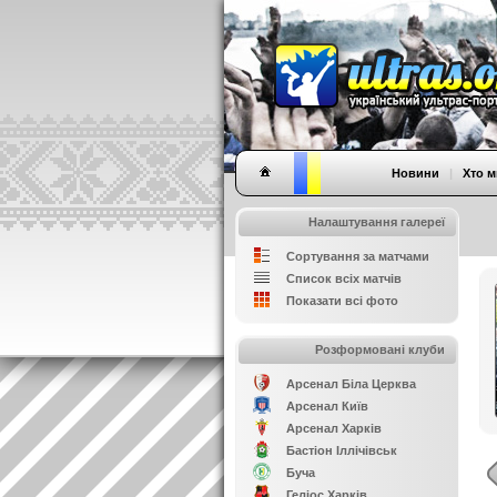
Новини
|
Хто м
Налаштування галереї
Сортування за матчами
Список всіх матчів
Показати всі фото
Розформовані клуби
Арсенал Біла Церква
Арсенал Київ
Арсенал Харків
Бастіон Іллічівськ
Буча
Геліос Харків