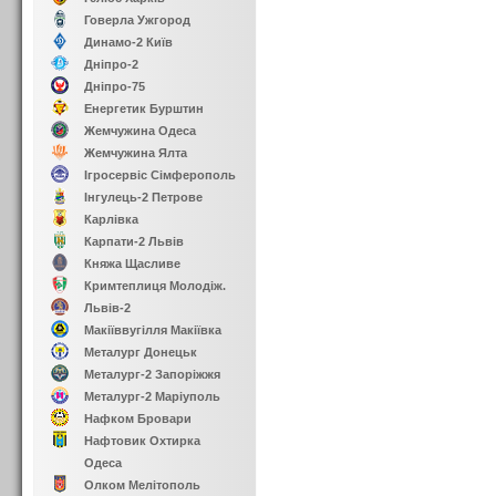
Говерла Ужгород
Динамо-2 Київ
Дніпро-2
Дніпро-75
Енергетик Бурштин
Жемчужина Одеса
Жемчужина Ялта
Ігросервіс Сімферополь
Інгулець-2 Петрове
Карлівка
Карпати-2 Львів
Княжа Щасливе
Кримтеплиця Молодіж.
Львів-2
Макіїввугілля Макіївка
Металург Донецьк
Металург-2 Запоріжжя
Металург-2 Маріуполь
Нафком Бровари
Нафтовик Охтирка
Одеса
Олком Мелітополь