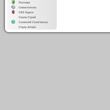
Полтава
Севастополь
СКА Одеса
Скала Стрий
Словхліб Слов’янськ
Сталь Алчев