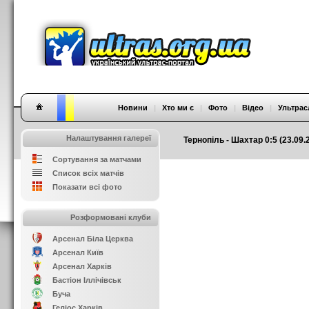
Новини
|
Хто ми є
|
Фото
|
Відео
|
Ультрас
Налаштування галереї
Тернопіль - Шахтар 0:5 (23.09.
Сортування за матчами
Список всіх матчів
Показати всі фото
Розформовані клуби
Арсенал Біла Церква
Арсенал Київ
Арсенал Харків
Бастіон Іллічівськ
Буча
Геліос Харків