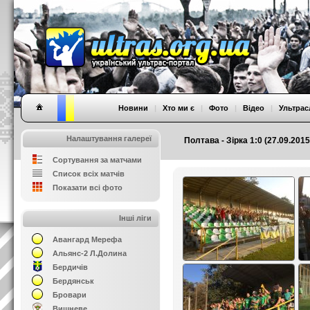
Новини
|
Хто ми є
|
Фото
|
Відео
|
Ультрас
Налаштування галереї
Полтава - Зірка 1:0 (27.09.2015
Сортування за матчами
Список всіх матчів
Показати всі фото
Інші ліги
Авангард Мерефа
Альянс-2 Л.Долина
Бердичів
Бердянськ
Бровари
Вишневе