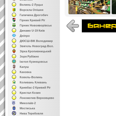
Волинь-2 Луцьк
Ворскла Опішня
Галичина Дрогобич
Гірник Кривий Ріг
Гірник Новояворівськ
Динамо U-19 Київ
Дніпро
ДЮСШ-ВІК Володимир
Звягель Новоград-Вол.
Зірка Кропивницький
Зоря Рубіжне
Ізотоп Кузнецовськ
Калуш
Каховка
Ковель-Волинь
Коливань Клевань
Кривбас-2 Кривий Ріг
Кристал Козин
Локомотив Верховцево
Миколаїв-2
Мостиська
Нива Теребовля