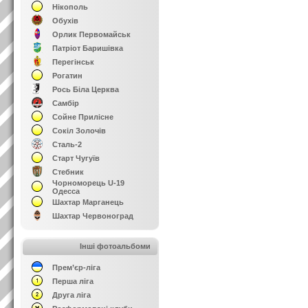
Нікополь
Обухів
Орлик Первомайськ
Патріот Баришівка
Перегінськ
Рогатин
Рось Біла Церква
Самбір
Сойне Прилісне
Сокіл Золочів
Сталь-2
Старт Чугуїв
Стебник
Чорноморець U-19
Одесса
Шахтар Марганець
Шахтар Червоноград
Інші фотоальбоми
Прем’єр-ліга
Перша ліга
Друга ліга