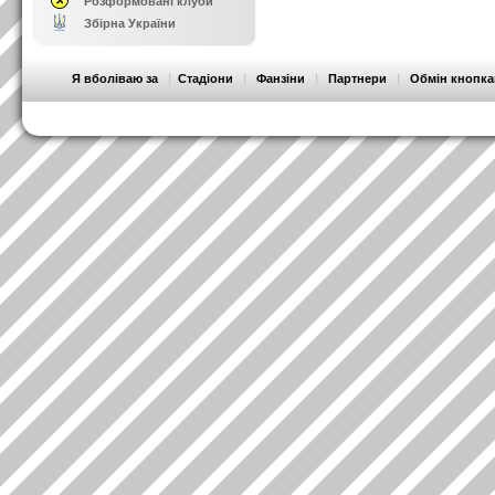
Розформовані клуби
Збірна України
Я вболіваю за
|
Стадіони
|
Фанзіни
|
Партнери
|
Обмін кнопк