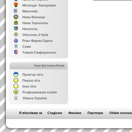
Металург Запоріжжя
Миколаїв
Нива Вінниця
Нива Тернопіль
Нікополь
Оболонь-2 Київ
Реал Фарма Одеса
Суми
Таврія Сімферополь
Інші фотоальбоми
Прем’єр-ліга
Перша ліга
Інші ліги
Розформовані клуби
Збірна України
Я вболіваю за
|
Стадіони
|
Фанзіни
|
Партнери
|
Обмін кнопк