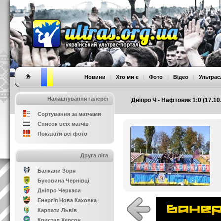
Новини
|
Хто ми є
|
Фото
|
Відео
|
Ультрас
Налаштування галереї
Дніпро Ч - Нафтовик 1:0 (17.10
Сортування за матчами
Список всіх матчів
Показати всі фото
Друга ліга
Балкани Зоря
Буковина Чернівці
Дніпро Черкаси
Енергія Нова Каховка
Карпати Львів
Кристал Херсон