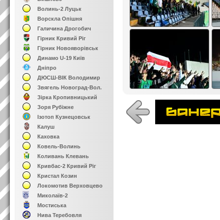
Волинь-2 Луцьк
Ворскла Опішня
Галичина Дрогобич
Гірник Кривий Ріг
Гірник Новояворівськ
Динамо U-19 Київ
Дніпро
ДЮСШ-ВІК Володимир
Звягель Новоград-Вол.
Зірка Кропивницький
Зоря Рубіжне
Ізотоп Кузнецовськ
Калуш
Каховка
Ковель-Волинь
Коливань Клевань
Кривбас-2 Кривий Ріг
Кристал Козин
Локомотив Верховцево
Миколаїв-2
Мостиська
Нива Теребовля