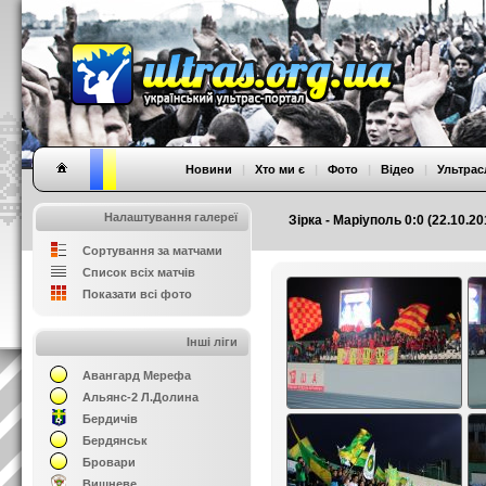
Новини
|
Хто ми є
|
Фото
|
Відео
|
Ультрас
Налаштування галереї
Зірка - Маріуполь 0:0 (22.10.20
Сортування за матчами
Список всіх матчів
Показати всі фото
Інші ліги
Авангард Мерефа
Альянс-2 Л.Долина
Бердичів
Бердянськ
Бровари
Вишневе