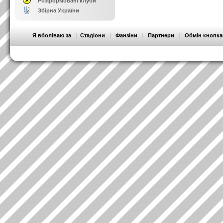
Розформовані клуби
Збірна України
Я вболіваю за
|
Стадіони
|
Фанзіни
|
Партнери
|
Обмін кнопк