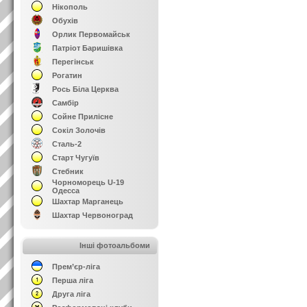
Нікополь
Обухів
Орлик Первомайськ
Патріот Баришівка
Перегінськ
Рогатин
Рось Біла Церква
Самбір
Сойне Прилісне
Сокіл Золочів
Сталь-2
Старт Чугуїв
Стебник
Чорноморець U-19
Одесса
Шахтар Марганець
Шахтар Червоноград
Інші фотоальбоми
Прем’єр-ліга
Перша ліга
Друга ліга