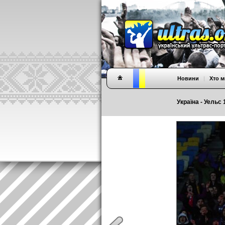
Новини
|
Хто м
Україна - Уельс 