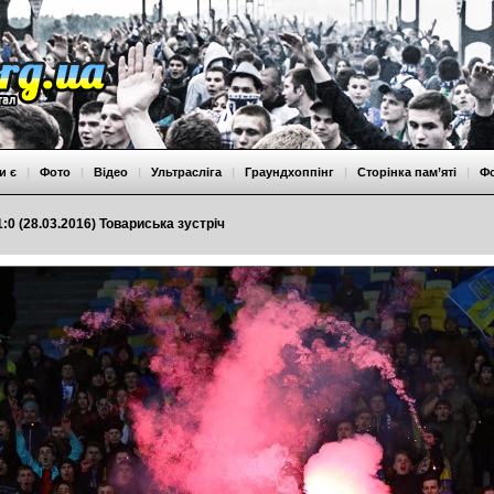
и є
|
Фото
|
Відео
|
Ультрасліга
|
Граундхоппінг
|
Сторінка пам’яті
|
Ф
1:0 (28.03.2016) Товариська зустріч