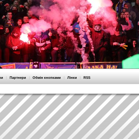
ни
|
Партнери
|
Обмін кнопками
|
Лінки
|
RSS