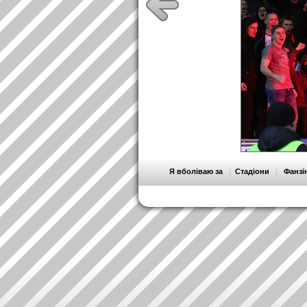
Я вболіваю за
|
Стадіони
|
Фанзі