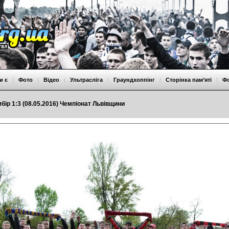
и є
|
Фото
|
Відео
|
Ультрасліга
|
Граундхоппінг
|
Сторінка пам’яті
|
Ф
бір 1:3 (08.05.2016) Чемпіонат Львівщини