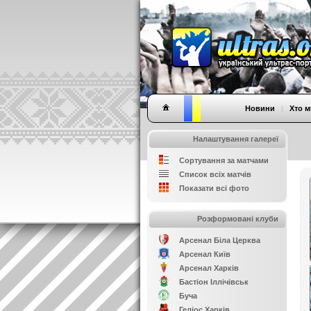
Новини
|
Хто м
Налаштування галереї
Сортування за матчами
Список всіх матчів
Показати всі фото
Розформовані клуби
Арсенал Біла Церква
Арсенал Київ
Арсенал Харків
Бастіон Іллічівськ
Буча
Геліос Харків