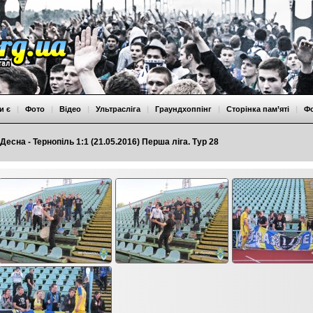
и є
|
Фото
|
Відео
|
Ультрасліга
|
Граундхоппінг
|
Сторінка пам’яті
|
Ф
Десна - Тернопіль 1:1 (21.05.2016) Перша ліга. Тур 28