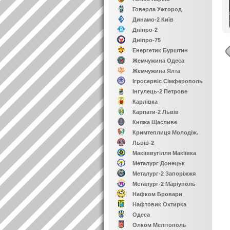
Говерла Ужгород
Динамо-2 Київ
Дніпро-2
Дніпро-75
Енергетик Бурштин
Жемчужина Одеса
Жемчужина Ялта
Ігросервіс Сімферополь
Інгулець-2 Петрове
Карлівка
Карпати-2 Львів
Княжа Щасливе
Кримтеплиця Молодіж.
Львів-2
Макіїввугілля Макіївка
Металург Донецьк
Металург-2 Запоріжжя
Металург-2 Маріуполь
Нафком Бровари
Нафтовик Охтирка
Одеса
Олком Мелітополь