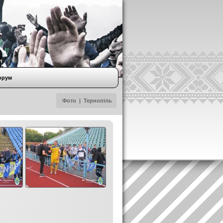
орум
Фото
|
Тернопіль