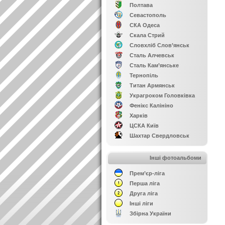
Полтава
Севастополь
СКА Одеса
Скала Стрий
Словхліб Слов’янськ
Сталь Алчевськ
Сталь Кам’янське
Тернопіль
Титан Армянськ
Украгроком Головківка
Фенікс Калініно
Харків
ЦСКА Київ
Шахтар Свердловськ
Інші фотоальбоми
Прем’єр-ліга
Перша ліга
Друга ліга
Інші ліги
Збірна України