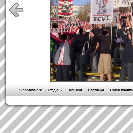
Я вболіваю за
|
Стадіони
|
Фанзіни
|
Партнери
|
Обмін кнопк