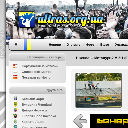
Новини
|
Хто ми є
|
Фото
|
Відео
|
Ультрас
Налаштування галереї
Нікополь - Металург-2 М 2:1 (0
Сортування за матчами
Список всіх матчів
Показати всі фото
Друга ліга
Балкани Зоря
Буковина Чернівці
Дніпро Черкаси
Енергія Нова Каховка
Карпати Львів
Кристал Херсон