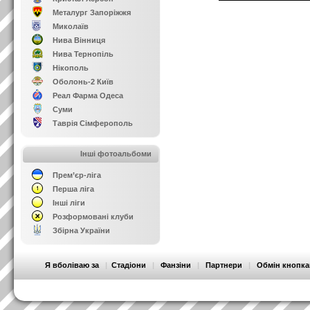
Металург Запоріжжя
Миколаїв
Нива Вінниця
Нива Тернопіль
Нікополь
Оболонь-2 Київ
Реал Фарма Одеса
Суми
Таврія Сімферополь
Інші фотоальбоми
Прем’єр-ліга
Перша ліга
Інші ліги
Розформовані клуби
Збірна України
Я вболіваю за
|
Стадіони
|
Фанзіни
|
Партнери
|
Обмін кнопк