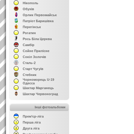
Нікополь
Обухів
Орлик Первомайськ
Патріот Баришівка
Перегінськ
Рогатин
Рось Біла Церква
Самбір
Сойне Прилісне
Сокіл Золочів
Сталь-2
Старт Чугуїв
Стебник
Чорноморець U-19
Одесса
Шахтар Марганець
Шахтар Червоноград
Інші фотоальбоми
Прем’єр-ліга
Перша ліга
Друга ліга