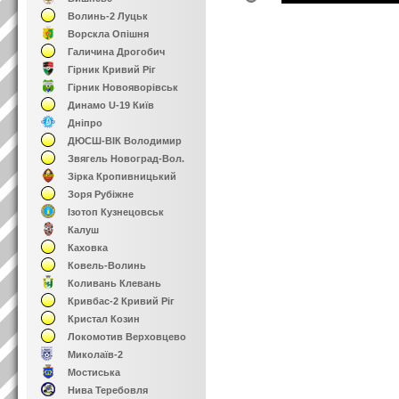
Волинь-2 Луцьк
Ворскла Опішня
Галичина Дрогобич
Гірник Кривий Ріг
Гірник Новояворівськ
Динамо U-19 Київ
Дніпро
ДЮСШ-ВІК Володимир
Звягель Новоград-Вол.
Зірка Кропивницький
Зоря Рубіжне
Ізотоп Кузнецовськ
Калуш
Каховка
Ковель-Волинь
Коливань Клевань
Кривбас-2 Кривий Ріг
Кристал Козин
Локомотив Верховцево
Миколаїв-2
Мостиська
Нива Теребовля