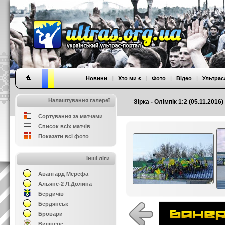
Новини
|
Хто ми є
|
Фото
|
Відео
|
Ультрас
Налаштування галереї
Зірка - Олімпік 1:2 (05.11.2016
Сортування за матчами
Список всіх матчів
Показати всі фото
Інші ліги
Авангард Мерефа
Альянс-2 Л.Долина
Бердичів
Бердянськ
Бровари
Вишневе