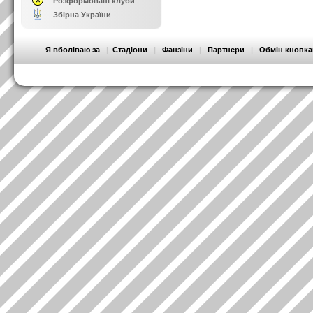
Розформовані клуби
Збірна України
Я вболіваю за
|
Стадіони
|
Фанзіни
|
Партнери
|
Обмін кнопк