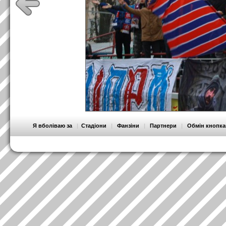
Я вболіваю за
|
Стадіони
|
Фанзіни
|
Партнери
|
Обмін кнопк