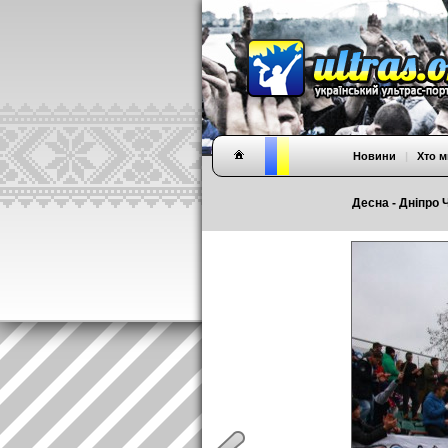
Новини
|
Хто м
Десна - Дніпро Ч