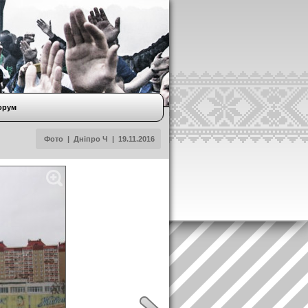
орум
Фото
|
Дніпро Ч
|
19.11.2016