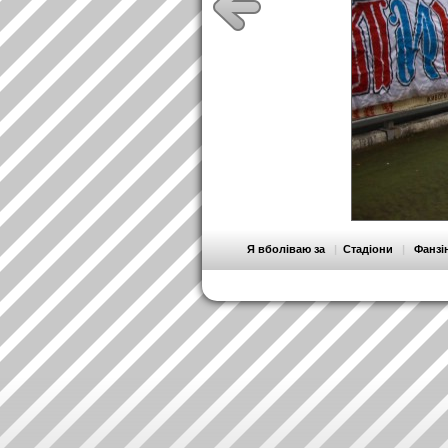
Я вболіваю за
|
Стадіони
|
Фанзі