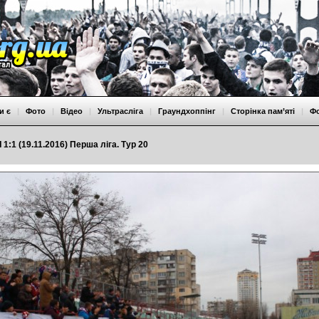
и є
|
Фото
|
Відео
|
Ультрасліга
|
Граундхоппінг
|
Сторінка пам’яті
|
Ф
 1:1 (19.11.2016) Перша ліга. Тур 20