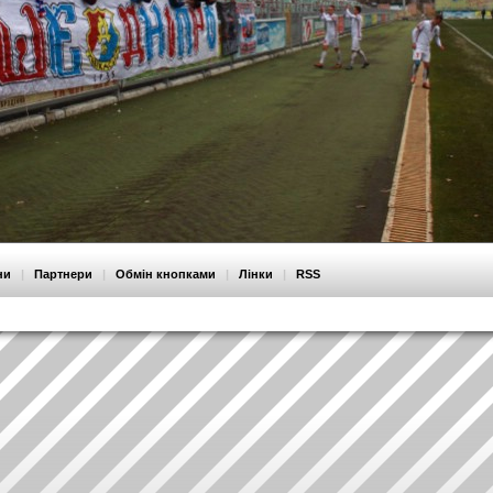
ни
|
Партнери
|
Обмін кнопками
|
Лінки
|
RSS