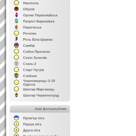
Нікополь
Обухів
Орлик Первомайськ
Патріот Баришівка
Перегінськ
Рогатин
Рось Біла Церква
Самбір
Сойне Прилісне
Сокіл Золочів
Сталь-2
Старт Чугуїв
Стебник
Чорноморець U-19
Одесса
Шахтар Марганець
Шахтар Червоноград
Інші фотоальбоми
Прем’єр-ліга
Перша ліга
Друга ліга