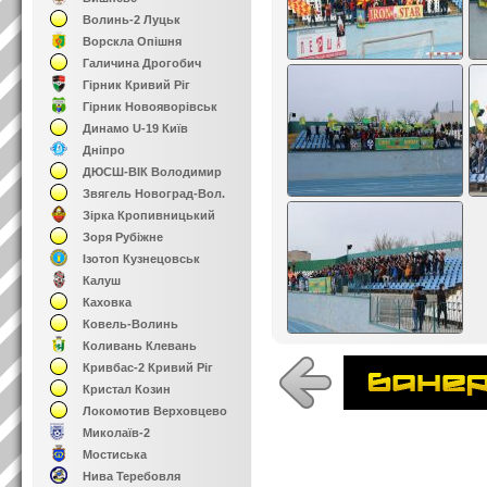
Волинь-2 Луцьк
Ворскла Опішня
Галичина Дрогобич
Гірник Кривий Ріг
Гірник Новояворівськ
Динамо U-19 Київ
Дніпро
ДЮСШ-ВІК Володимир
Звягель Новоград-Вол.
Зірка Кропивницький
Зоря Рубіжне
Ізотоп Кузнецовськ
Калуш
Каховка
Ковель-Волинь
Коливань Клевань
Кривбас-2 Кривий Ріг
Кристал Козин
Локомотив Верховцево
Миколаїв-2
Мостиська
Нива Теребовля