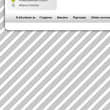
Розформовані клуби
Збірна України
Я вболіваю за
|
Стадіони
|
Фанзіни
|
Партнери
|
Обмін кнопк