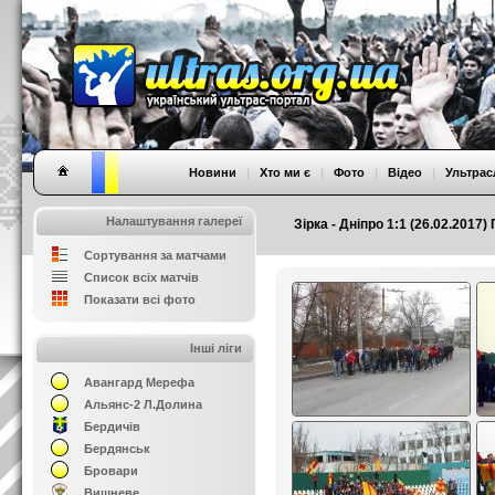
Новини
|
Хто ми є
|
Фото
|
Відео
|
Ультрас
Налаштування галереї
Зірка - Дніпро 1:1 (26.02.2017)
Сортування за матчами
Список всіх матчів
Показати всі фото
Інші ліги
Авангард Мерефа
Альянс-2 Л.Долина
Бердичів
Бердянськ
Бровари
Вишневе