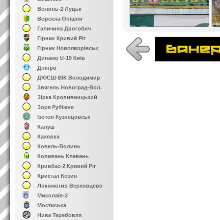
Волинь-2 Луцьк
Ворскла Опішня
Галичина Дрогобич
Гірник Кривий Ріг
Гірник Новояворівськ
Динамо U-19 Київ
Дніпро
ДЮСШ-ВІК Володимир
Звягель Новоград-Вол.
Зірка Кропивницький
Зоря Рубіжне
Ізотоп Кузнецовськ
Калуш
Каховка
Ковель-Волинь
Коливань Клевань
Кривбас-2 Кривий Ріг
Кристал Козин
Локомотив Верховцево
Миколаїв-2
Мостиська
Нива Теребовля