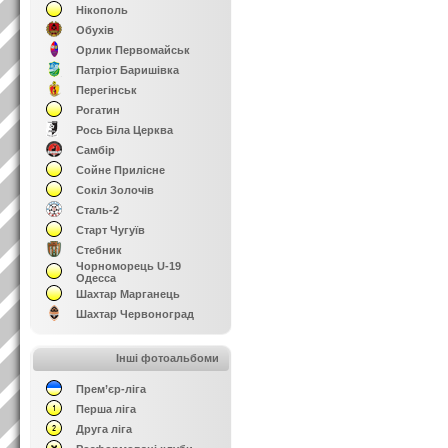
Нікополь
Обухів
Орлик Первомайськ
Патріот Баришівка
Перегінськ
Рогатин
Рось Біла Церква
Самбір
Сойне Прилісне
Сокіл Золочів
Сталь-2
Старт Чугуїв
Стебник
Чорноморець U-19
Одесса
Шахтар Марганець
Шахтар Червоноград
Інші фотоальбоми
Прем’єр-ліга
Перша ліга
Друга ліга