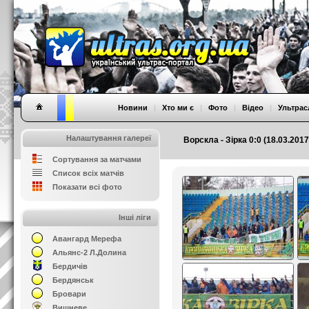
Новини
|
Хто ми є
|
Фото
|
Відео
|
Ультрас
Налаштування галереї
Ворскла - Зірка 0:0 (18.03.2017
Сортування за матчами
Список всіх матчів
Показати всі фото
Інші ліги
Авангард Мерефа
Альянс-2 Л.Долина
Бердичів
Бердянськ
Бровари
Вишневе