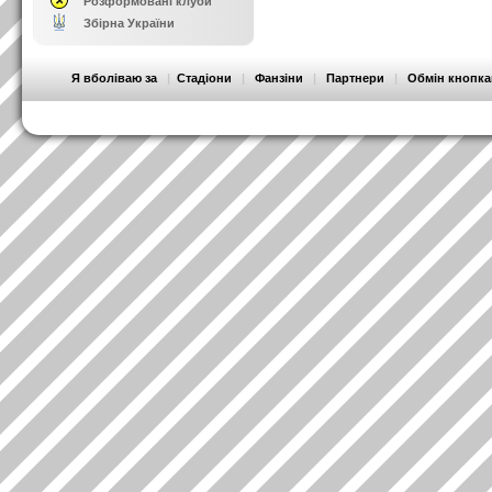
Розформовані клуби
Збірна України
Я вболіваю за
|
Стадіони
|
Фанзіни
|
Партнери
|
Обмін кнопк