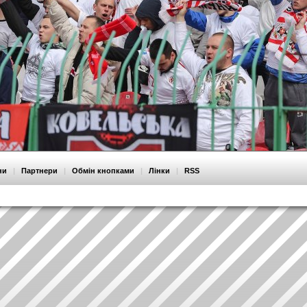
ни
|
Партнери
|
Обмін кнопками
|
Лінки
|
RSS