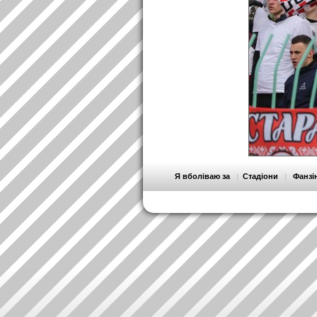
Я вболіваю за
|
Стадіони
|
Фанзі