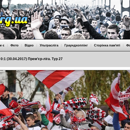
и є
|
Фото
|
Відео
|
Ультрасліга
|
Граундхоппінг
|
Сторінка пам’яті
|
Ф
0:1 (30.04.2017) Прем’єр-ліга. Тур 27