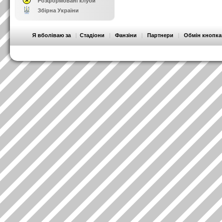
Розформовані клуби
Збірна України
Я вболіваю за
|
Стадіони
|
Фанзіни
|
Партнери
|
Обмін кнопк