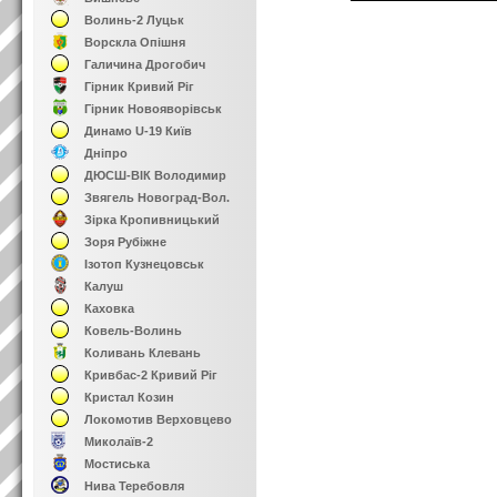
Волинь-2 Луцьк
Ворскла Опішня
Галичина Дрогобич
Гірник Кривий Ріг
Гірник Новояворівськ
Динамо U-19 Київ
Дніпро
ДЮСШ-ВІК Володимир
Звягель Новоград-Вол.
Зірка Кропивницький
Зоря Рубіжне
Ізотоп Кузнецовськ
Калуш
Каховка
Ковель-Волинь
Коливань Клевань
Кривбас-2 Кривий Ріг
Кристал Козин
Локомотив Верховцево
Миколаїв-2
Мостиська
Нива Теребовля