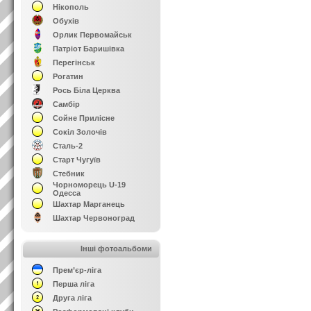
Нікополь
Обухів
Орлик Первомайськ
Патріот Баришівка
Перегінськ
Рогатин
Рось Біла Церква
Самбір
Сойне Прилісне
Сокіл Золочів
Сталь-2
Старт Чугуїв
Стебник
Чорноморець U-19
Одесса
Шахтар Марганець
Шахтар Червоноград
Інші фотоальбоми
Прем’єр-ліга
Перша ліга
Друга ліга