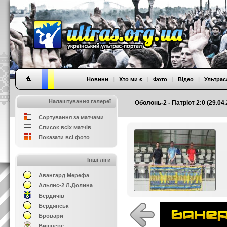
Новини
|
Хто ми є
|
Фото
|
Відео
|
Ультрас
Налаштування галереї
Оболонь-2 - Патріот 2:0 (29.0
Сортування за матчами
Список всіх матчів
Показати всі фото
Інші ліги
Авангард Мерефа
Альянс-2 Л.Долина
Бердичів
Бердянськ
Бровари
Вишневе