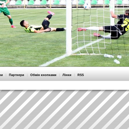
ни
|
Партнери
|
Обмін кнопками
|
Лінки
|
RSS