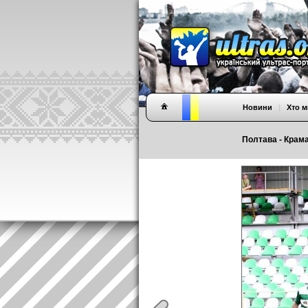
Новини
|
Хто м
Полтава - Крама