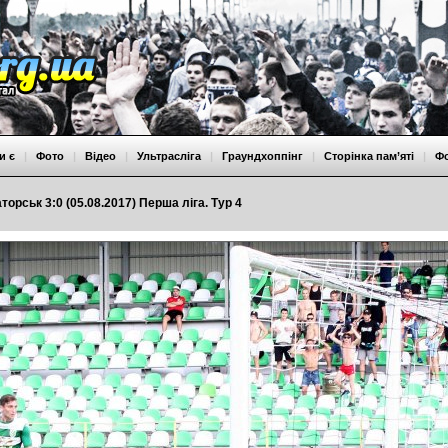
и є
|
Фото
|
Відео
|
Ультрасліга
|
Граундхоппінг
|
Сторінка пам’яті
|
Ф
торськ 3:0 (05.08.2017) Перша ліга. Тур 4