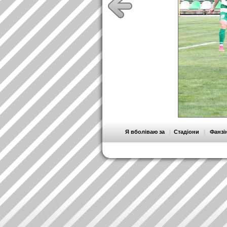
Я вболіваю за
|
Стадіони
|
Фанзі