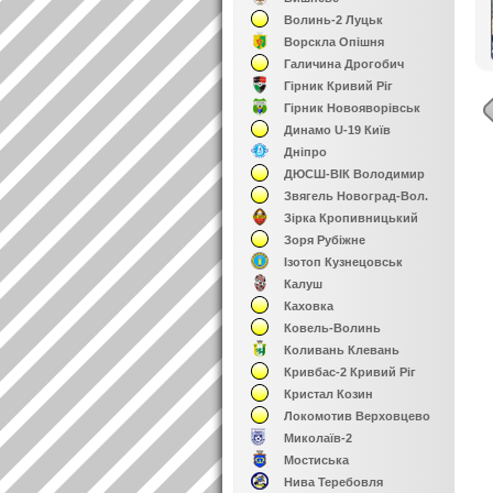
Волинь-2 Луцьк
Ворскла Опішня
Галичина Дрогобич
Гірник Кривий Ріг
Гірник Новояворівськ
Динамо U-19 Київ
Дніпро
ДЮСШ-ВІК Володимир
Звягель Новоград-Вол.
Зірка Кропивницький
Зоря Рубіжне
Ізотоп Кузнецовськ
Калуш
Каховка
Ковель-Волинь
Коливань Клевань
Кривбас-2 Кривий Ріг
Кристал Козин
Локомотив Верховцево
Миколаїв-2
Мостиська
Нива Теребовля