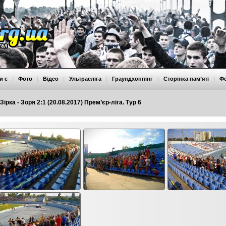
и є
|
Фото
|
Відео
|
Ультрасліга
|
Граундхоппінг
|
Сторінка пам’яті
|
Ф
Зірка - Зоря 2:1 (20.08.2017) Прем’єр-ліга. Тур 6