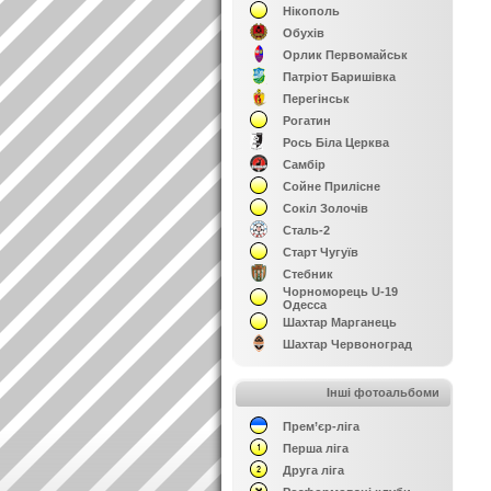
Нікополь
Обухів
Орлик Первомайськ
Патріот Баришівка
Перегінськ
Рогатин
Рось Біла Церква
Самбір
Сойне Прилісне
Сокіл Золочів
Сталь-2
Старт Чугуїв
Стебник
Чорноморець U-19
Одесса
Шахтар Марганець
Шахтар Червоноград
Інші фотоальбоми
Прем’єр-ліга
Перша ліга
Друга ліга