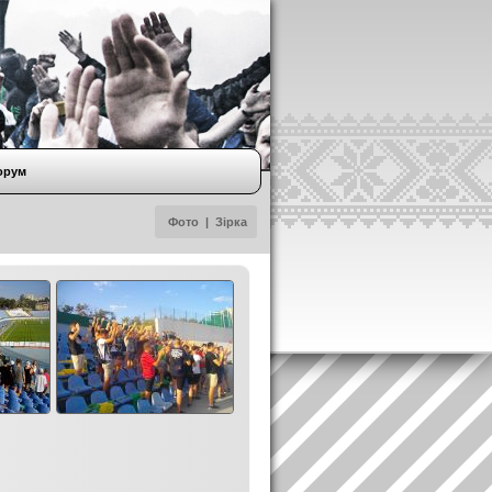
орум
Фото
|
Зірка