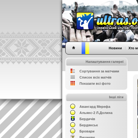
Новини
|
Хто м
Налаштування галереї
Сортування за матчами
Список всіх матчів
Показати всі фото
Інші ліги
Авангард Мерефа
Альянс-2 Л.Долина
Бердичів
Бердянськ
Бровари
Вишневе