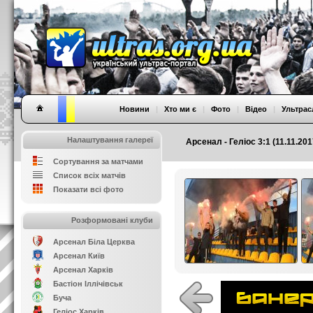
Новини
|
Хто ми є
|
Фото
|
Відео
|
Ультрас
Налаштування галереї
Арсенал - Геліос 3:1 (11.11.201
Сортування за матчами
Список всіх матчів
Показати всі фото
Розформовані клуби
Арсенал Біла Церква
Арсенал Київ
Арсенал Харків
Бастіон Іллічівськ
Буча
Геліос Харків