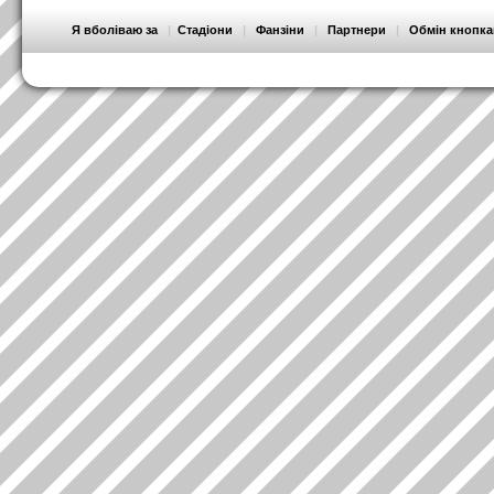
Я вболіваю за
|
Стадіони
|
Фанзіни
|
Партнери
|
Обмін кнопк