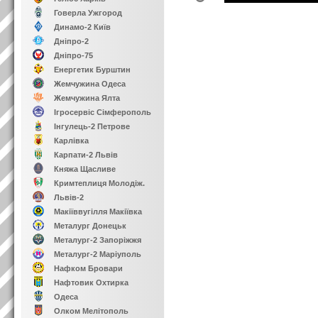
Говерла Ужгород
Динамо-2 Київ
Дніпро-2
Дніпро-75
Енергетик Бурштин
Жемчужина Одеса
Жемчужина Ялта
Ігросервіс Сімферополь
Інгулець-2 Петрове
Карлівка
Карпати-2 Львів
Княжа Щасливе
Кримтеплиця Молодіж.
Львів-2
Макіїввугілля Макіївка
Металург Донецьк
Металург-2 Запоріжжя
Металург-2 Маріуполь
Нафком Бровари
Нафтовик Охтирка
Одеса
Олком Мелітополь