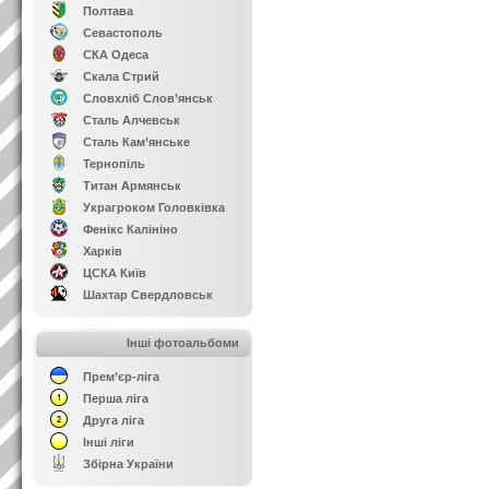
Полтава
Севастополь
СКА Одеса
Скала Стрий
Словхліб Слов’янськ
Сталь Алчевськ
Сталь Кам’янське
Тернопіль
Титан Армянськ
Украгроком Головківка
Фенікс Калініно
Харків
ЦСКА Київ
Шахтар Свердловськ
Інші фотоальбоми
Прем’єр-ліга
Перша ліга
Друга ліга
Інші ліги
Збірна України