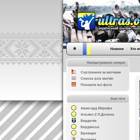
Новини
|
Хто м
Налаштування галереї
Сортування за матчами
Список всіх матчів
Показати всі фото
Інші ліги
Авангард Мерефа
Альянс-2 Л.Долина
Бердичів
Бердянськ
Бровари
Вишневе