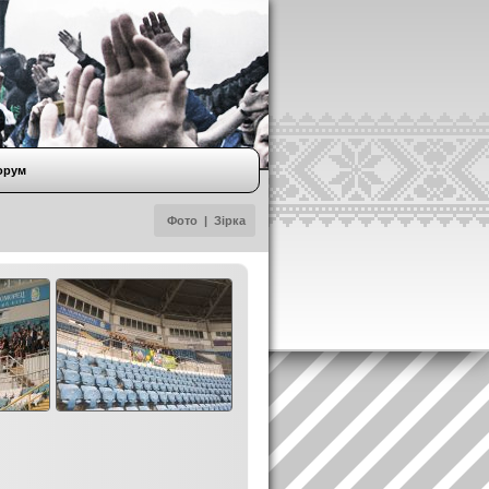
орум
Фото
|
Зірка