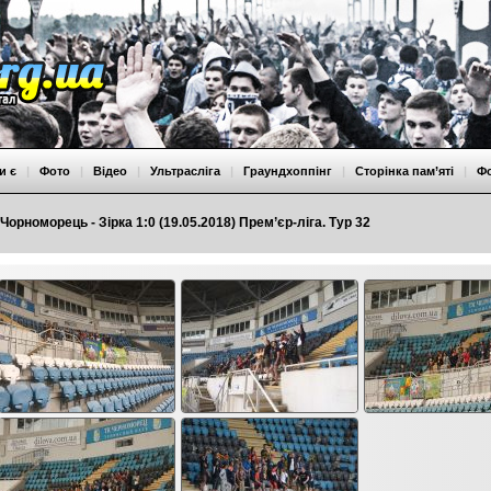
и є
|
Фото
|
Відео
|
Ультрасліга
|
Граундхоппінг
|
Сторінка пам’яті
|
Ф
Чорноморець - Зірка 1:0 (19.05.2018) Прем’єр-ліга. Тур 32