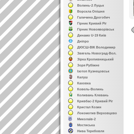
Волинь-2 Луцьк
Ворскла Опішня
Галичина Дрогобич
Гірник Кривий Ріг
Гірник Новояворівськ
Динамо U-19 Київ
Дніпро
ДЮСШ-ВІК Володимир
Звягель Новоград-Вол.
Зірка Кропивницький
Зоря Рубіжне
Ізотоп Кузнецовськ
Калуш
Каховка
Ковель-Волинь
Коливань Клевань
Кривбас-2 Кривий Ріг
Кристал Козин
Локомотив Верховцево
Миколаїв-2
Мостиська
Нива Теребовля