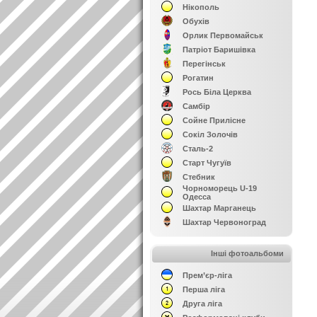
Нікополь
Обухів
Орлик Первомайськ
Патріот Баришівка
Перегінськ
Рогатин
Рось Біла Церква
Самбір
Сойне Прилісне
Сокіл Золочів
Сталь-2
Старт Чугуїв
Стебник
Чорноморець U-19
Одесса
Шахтар Марганець
Шахтар Червоноград
Інші фотоальбоми
Прем’єр-ліга
Перша ліга
Друга ліга