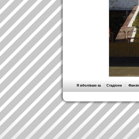
Я вболіваю за
|
Стадіони
|
Фанзі