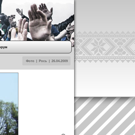
орум
Фото
|
Рось
|
26.04.2009