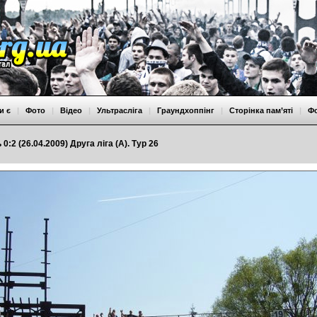
и є
|
Фото
|
Відео
|
Ультрасліга
|
Граундхоппінг
|
Сторінка пам’яті
|
Ф
 0:2 (26.04.2009) Друга ліга (А). Тур 26