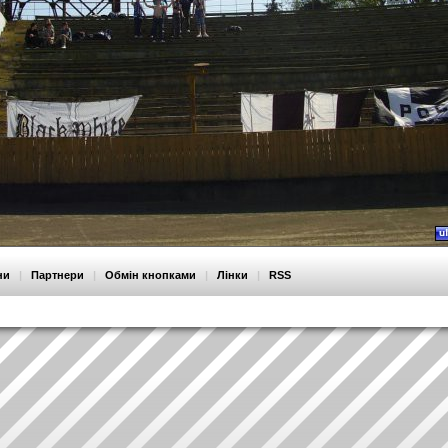
ни
|
Партнери
|
Обмін кнопками
|
Лінки
|
RSS