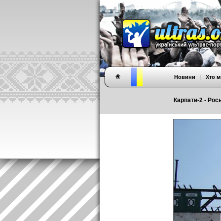
Новини
|
Хто м
Карпати-2 - Рось