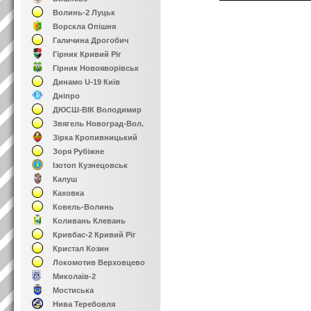
Волинь-2 Луцьк
Ворскла Опішня
Галичина Дрогобич
Гірник Кривий Ріг
Гірник Новояворівськ
Динамо U-19 Київ
Дніпро
ДЮСШ-ВІК Володимир
Звягель Новоград-Вол.
Зірка Кропивницький
Зоря Рубіжне
Ізотоп Кузнецовськ
Калуш
Каховка
Ковель-Волинь
Коливань Клевань
Кривбас-2 Кривий Ріг
Кристал Козин
Локомотив Верховцево
Миколаїв-2
Мостиська
Нива Теребовля