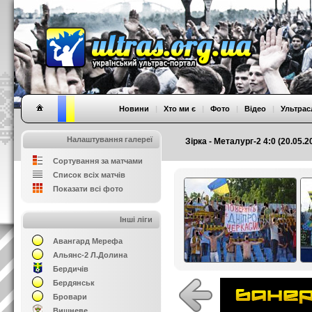
Новини
|
Хто ми є
|
Фото
|
Відео
|
Ультрас
Налаштування галереї
Зірка - Металург-2 4:0 (20.05.2
Сортування за матчами
Список всіх матчів
Показати всі фото
Інші ліги
Авангард Мерефа
Альянс-2 Л.Долина
Бердичів
Бердянськ
Бровари
Вишневе