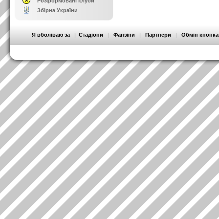
Розформовані клуби
Збірна України
Я вболіваю за
|
Стадіони
|
Фанзіни
|
Партнери
|
Обмін кнопк