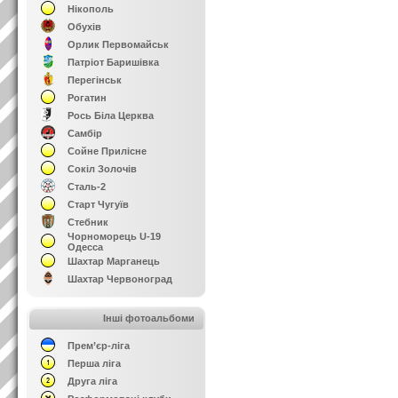
Нікополь
Обухів
Орлик Первомайськ
Патріот Баришівка
Перегінськ
Рогатин
Рось Біла Церква
Самбір
Сойне Прилісне
Сокіл Золочів
Сталь-2
Старт Чугуїв
Стебник
Чорноморець U-19
Одесса
Шахтар Марганець
Шахтар Червоноград
Інші фотоальбоми
Прем’єр-ліга
Перша ліга
Друга ліга